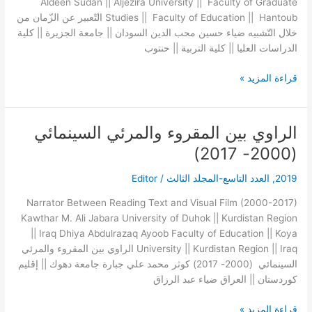
Aldeen Sudan || Aljezira University || Faculty of Graduate
التّشبيه
Studies || Faculty of Education || Hantoub التّعبير عن الزّمان من
خلال التّشبيه ضياء حسين محب الدين السودان || جامعة الجزيرة || كلية
الدراسات العليا || كلية التربية || حنتوب
قراءة المزيد »
الراوي بين المقروء والمرئي السينمائي
الراوي
بين
(2000- 2017)
المقروء
والمرئي
2019
,
العدد التاسع-المجلد الثالث
/
Editor
السينمائي
Narrator Between Reading Text and Visual Film (2000-2017)
(2000-
Kawthar M. Ali Jabara University of Duhok || Kurdistan Region
2017)
|| Iraq Dhiya Abdulrazaq Ayoob Faculty of Education || Koya
University || Kurdistan Region || Iraq الراوي بين المقروء والمرئي
السينمائي (2000- 2017) كوثر محمد علي جبارة جامعة دهوك || إقليم
كوردستان || العراق ضياء عبد الرزاق
قراءة المزيد »