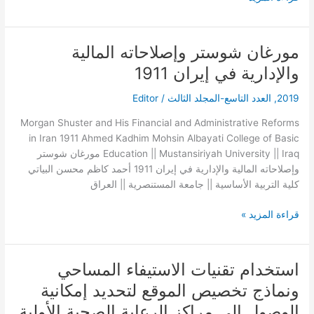
مورغان شوستر وإصلاحاته المالية
مورغان
شوستر
والإدارية في إيران 1911
وإصلاحاته
المالية
2019
,
العدد التاسع-المجلد الثالث
/
Editor
والإدارية
Morgan Shuster and His Financial and Administrative Reforms
في
in Iran 1911 Ahmed Kadhim Mohsin Albayati College of Basic
إيران
Education || Mustansiriyah University || Iraq مورغان شوستر
1911
وإصلاحاته المالية والإدارية في إيران 1911 أحمد كاظم محسن البياتي
كلية التربية الأساسية || جامعة المستنصرية || العراق
قراءة المزيد »
استخدام تقنيات الاستيفاء المساحي
استخدام
تقنيات
ونماذج تخصيص الموقع لتحديد إمكانية
الاستيفاء
الوصول إلى مراكز الرعاية الصحية الأولية
المساحي