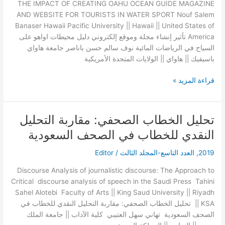
محيطات
THE IMPACT OF CREATING OAHU OCEAN GUIDE MAGAZINE
اواهو
AND WEBSITE FOR TOURISTS IN WATER SPORT Nouf Salem
على
Banaser Hawaii Pacific University || Hawaii || United States of
السياح
America تأثير إنشاء مجلة وموقع إلكتروني دليل محيطات اواهو على
في
السياح في الرياضات المائية نوف سالم حسن باناصر جامعة هاواي
الرياضات
باسيفيك || هاواي || الولايات المتحدة الأمريكية
المائية
قراءة المزيد »
تحليل‌ ‌الخطاب‌ ‌الصحفي:‌ ‌مقاربة‌ ‌التحليل‌
تحليل‌
‌الخطاب‌
‌النقدي‌ ‌للخطاب‌ ‌في‌ ‌الصحف‌ ‌السعودية‌ ‌
‌الصحفي:‌
‌مقاربة‌
2019
,
العدد التاسع-المجلد الثالث
/
Editor
‌التحليل‌
Discourse‌ ‌Analysis‌ ‌of‌ ‌journalistic‌ ‌discourse:‌ ‌The‌ ‌Approach‌ ‌to‌
‌النقدي‌
‌Critical‌ ‌ discourse‌ ‌analysis‌ ‌of‌ ‌speech‌ ‌in‌ ‌the‌ ‌Saudi‌ ‌Press‌ ‌ Tahini‌
‌للخطاب‌
‌Sahel‌ ‌Alotebi‌ ‌ Faculty‌ ‌of‌ ‌Arts‌ ‌||‌ ‌King‌ ‌Saud‌ ‌University‌ ‌||‌ ‌Riyadh‌
‌في‌
‌||‌ ‌KSA‌ ‌ تحليل‌ ‌الخطاب‌ ‌الصحفي:‌ ‌مقاربة‌ ‌التحليل‌ ‌النقدي‌ ‌للخطاب‌ ‌في‌
‌الصحف‌
‌الصحف‌ ‌السعودية‌ ‌ تهاني‌ ‌سهل‌ ‌العتيبي‌ ‌ كلية‌ ‌الآداب‌ ‌||‌ ‌جامعة‌ ‌الملك‌
‌السعودية‌ ‌