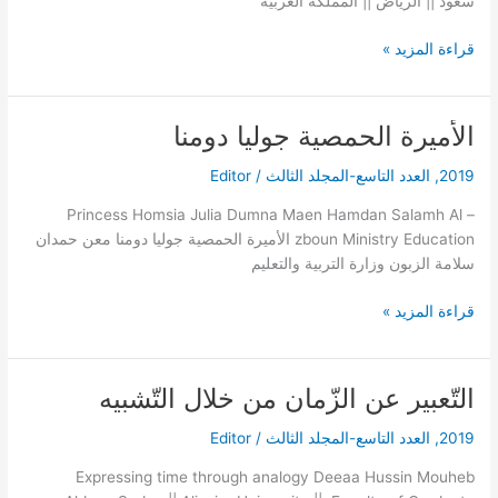
‌سعود‌ ‌||‌ ‌الرياض‌ ‌||‌ ‌المملكة‌ ‌العربية‌
قراءة المزيد »
الأميرة الحمصية جوليا دومنا
الأميرة
الحمصية
2019
,
العدد التاسع-المجلد الثالث
/
Editor
جوليا
دومنا
Princess Homsia Julia Dumna Maen Hamdan Salamh Al –
zboun Ministry Education الأميرة الحمصية جوليا دومنا معن حمدان
سلامة الزبون وزارة التربية والتعليم
قراءة المزيد »
التّعبير عن الزّمان من خلال التّشبيه
التّعبير
عن
2019
,
العدد التاسع-المجلد الثالث
/
Editor
الزّمان
من
Expressing time through analogy Deeaa Hussin Mouheb
خلال