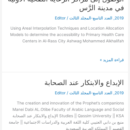
ونماذج
في مدينة الرَّس
تخصيص
2019
,
العدد التاسع-المجلد الثالث
/
Editor
الموقع
لتحديد
Using Areal Interpolation Techniques and Location Allocation
إمكانية
Models to determine the accessibility to Primary Health Care
الوصول
Centers in Al-Rass City Ashwag Mohammed Alkhalifah
إلى
مراكز
الرعاية
قراءة المزيد »
الصحية
الأولية
في
الإبداع والابتكار عند الصحابة
الإبداع
مدينة
والابتكار
الرَّس
2019
,
العدد التاسع-المجلد الثالث
/
Editor
عند
الصحابة
The creation and innovation of the Prophet’s companions
Manei Dabi AL.Otibe Faculty of Arabic Language and Social
Studies || Qassim University || KSA الإبداع والابتكار عند الصحابة
منيع بن دابي العتيبي كلية اللغة العربية والدراسات الاجتماعية || جامعة
القصيم || المملكة العربية السعودية