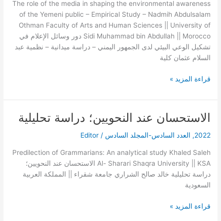
البيئي
The role of the media in shaping the environmental awareness
لدى
of the Yemeni public – Empirical Study – Nadmih Abdulsalam
الجمهور
Othman Faculty of Arts and Human Sciences || University of
اليمني
Sidi Muhammad bin Abdullah || Morocco دور وسائل الإعلام في
–
تشكيل الوعي البيئي لدى الجمهور اليمني – دراسة ميدانية – نظمية عبد
دراسة
السلام عثمان كلية
ميدانية
–
قراءة المزيد »
الاستحسان عند النحويين؛ دراسة تحليلية
الاستحسان
عند
2022
,
العدد السادس-المجلد السادس
/
Editor
النحويين؛
دراسة
Predilection of Grammarians: An analytical study Khaled Saleh
تحليلية
Al- Sharari Shaqra University || KSA الاستحسان عند النحويين؛
دراسة تحليلية خالد صالح الشراري جامعة شقراء || المملكة العربية
السعودية
قراءة المزيد »