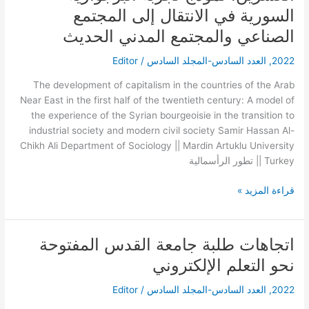
المشرق
السورية في الانتقال إلى المجتمع
العربي
الصناعي والمجتمع المدني الحديث
في
النصف
2022
,
العدد السادس-المجلد السادس
/
Editor
الأولى
The development of capitalism in the countries of the Arab
من
Near East in the first half of the twentieth century: A model of
القرن
the experience of the Syrian bourgeoisie in the transition to
العشرين:
industrial society and modern civil society Samir Hassan Al-
نموذج
Chikh Ali Department of Sociology || Mardin Artuklu University
تجربة
|| Turkey تطور الرأسمالية
البرجوازية
السورية
قراءة المزيد »
في
الانتقال
إلى
المجتمع
اتجاهات طلبة جامعة القدس المفتوحة
اتجاهات
الصناعي
طلبة
نحو التعلم الإلكتروني
والمجتمع
جامعة
المدني
القدس
2022
,
العدد السادس-المجلد السادس
/
Editor
الحديث
المفتوحة