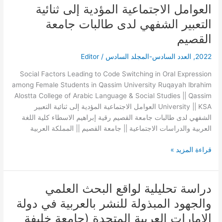
العوامل الاجتماعية المؤدية إلى ثنائية
العوامل
الاجتماعية
التعبير الشفهي لدى طالبات جامعة
المؤدية
القصيم
إلى
ثنائية
2022
,
العدد السادس-المجلد السادس
/
Editor
التعبير
الشفهي
Social Factors Leading to Code Switching in Oral Expression
لدى
among Female Students in Qassim University Ruqayah lbrahim
طالبات
Alostta College of Arabic Language & Social Studies || Qassim
جامعة
University || KSA العوامل الاجتماعية المؤدية إلى ثنائية التعبير
القصيم
الشفهي لدى طالبات جامعة القصيم رقية إبراهيم الاسطاء كلية اللغة
العربية والدراسات الاجتماعية || جامعة القصيم || المملكة العربية
قراءة المزيد »
دراسة تحليلية لواقع البحث العلمي
دراسة
تحليلية
والجهود المبذولة للنشر بالعربية في دولة
لواقع
الإمارات العربية المتحدة (جامعة خليفة
البحث