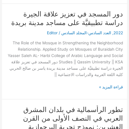
دور المسجد في تعزيز علاقة الجيرة
دور
المسجد
دراسة تطبيقيَّة على مساجد مدينة بريدة
في
تعزيز
2022
,
العدد السادس-المجلد السادس
/
Editor
علاقة
The Role of the Mosque in Strengthening the Neighborhood
الجيرة
Relationship. Applied Study on Mosques of Buraidah City
دراسة
Yasser Saleh AL- Harbi College of Arabic Language and Social
تطبيقيَّة
Studies || Qassim University || KSA دور المسجد في تعزيز علاقة
على
الجيرة دراسة تطبيقيَّة على مساجد مدينة بريدة ياسر بن صالح الحربي
مساجد
كلية اللغة العربية والدراسات الاجتماعية ||
مدينة
بريدة
قراءة المزيد »
تطور الرأسمالية في بلدان المشرق
تطور
الرأسمالية
العربي في النصف الأولى من القرن
في
العشرين: نموذج تجربة البرجوازية
بلدان