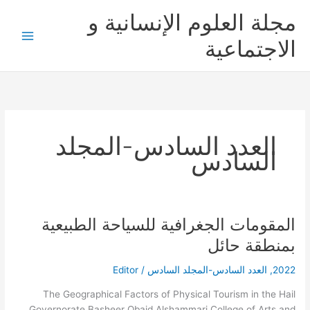
خطي
مجلة العلوم الإنسانية و
لى
لمحتوى
الاجتماعية
العدد السادس-المجلد
السادس
المقومات الجغرافية للسياحة الطبيعية
المقومات
الجغرافية
بمنطقة حائل
للسياحة
الطبيعية
2022
,
العدد السادس-المجلد السادس
/
Editor
بمنطقة
The Geographical Factors of Physical Tourism in the Hail
حائل
Governorate Basheer Obaid Alshammari College of Arts and