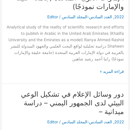
العلمي
والإمارات نموذجًا)
والجهود
2022
,
العدد السادس-المجلد السادس
/
Editor
المبذولة
للنشر
Analytical study of the reality of scientific research and efforts
بالعربية
to publish in Arabic in the United Arab Emirates (Khalifa
في
University and the Emirates as a model) Ranya Ahmed Rashid
دولة
Shaheen دراسة تحليلية لواقع البحث العلمي والجهود المبذولة للنشر
الإمارات
بالعربية في دولة الإمارات العربية المتحدة (جامعة خليفة والإمارات
العربية
نموذجًا) رانيا أحمد رشيد شاهين
المتحدة
(جامعة
قراءة المزيد »
خليفة
والإمارات
نموذجًا)
دور وسائل الإعلام في تشكيل الوعي
دور
وسائل
البيئي لدى الجمهور اليمني – دراسة
الإعلام
ميدانية –
في
تشكيل
2022
,
العدد السادس-المجلد السادس
/
Editor
الوعي