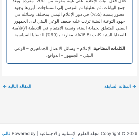
خلال فعل “ثبات الإعادة” على عينة مكونة من “200” مفردة. وبعد
جمع البيانات، ثم تحليلها تم التوصل إلى استنتاجات، أبرزها وجود
قصور بنسبة (55%) في دور الإعلام اليمني بمختلف وسائله في
جهود التوعية البيئية ترتب عليه ضعف الوعي البيئي لدى الجمهور
اليمني المتعلق بحماية البيئة، ونسبة الاهتمام في التغطية الإعلامية
للقضايا البيئية كانت (16.5%)، مقارنة بـ(69%) للقضايا السياسية.
الكلمات المفتاحية:
الإعلام – وسائل الاتصال الجماهيري – الوعي
البيئي – الجمهور – الدوافع
.
→
المقالة السابقة
المقالة التالية
←
Copyright © 2026 مجلة العلوم الإنسانية و الاجتماعية | Powered by
قالب