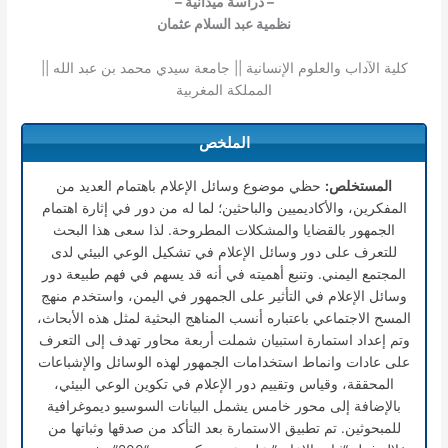
– دراسة ميدانية –
نظمية عبد السلام عثمان
كلية الآداب والعلوم الإنسانية || جامعة سيدي محمد بن عبد الله ||
المملكة المغربية
الملخص
المستخلص:
حظي موضوع وسائل الإعلام باهتمام العديد من
المفكرين، والأكاديميين والباحثين؛ لما له من دور في إثارة اهتمام
الجمهور بالقضايا والمشكلات المطروحة. لذا سعى هذا البحث
للتعرف على دور وسائل الإعلام في تشكيل الوعي البيئي لدى
المجتمع اليمني. وتنبع أهميته في أنه قد يسهم في فهم طبيعة دور
وسائل الإعلام في التأثير على الجمهور في اليمن، واستخدم منهج
المسح الاجتماعي باعتباره أنسب المناهج البحثية لمثل هذه الأبحاث،
وتم إعداد استمارة استبيان شملت أربعة محاور تهدف إلى التعرف
على عادات وانماط استخدامات الجمهور لهذه الوسائل والإشباعات
المحققة، وقياس وتقييم دور الإعلام في تكوين الوعي البيئي،
بالإضافة إلى محور خامس يشمل البيانات السوسيو ديموغرافية
للمبحوثين. تم تطبيق الاستمارة بعد التأكد من صدقها وثباتها من