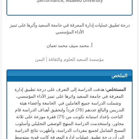
performance, Alsaeed University.
درجة تطبيق عمليات إدارة المعرفة في جامعة السعيد وآثرها على تميز
الأداء المؤسسي
أ. محمد سيف محمد نعمان
مؤسسة السعيد للعلوم والثقافة | اليمن
الملخص
المستخلص:
هدفت الدراسة إلى التعرف على درجة تطبيق إدارة
المعرفة في جامعة السعيد واثرها على تميز الأداء المؤسسي،
وشملت الدراسة جميع العاملين في الجامعة وأعضاء هيئة
التدريس والبالغ عددهم (76) فرداً ولتحقيق أهداف الدراسة قام
الباحث بإعداد استبانة تكونت من (71) فقرة موزعة على ثلاثة
محاور، واستخدمت الدراسة المنهج الوصفي التحليلي وأسلوب
المسح الشامل لجميع مفردات الدراسة، وأظهرت نتائج الدراسة
إلى أن درجة تطبيق عمليات إدارة المعرفة كانت قوية بمتوسط