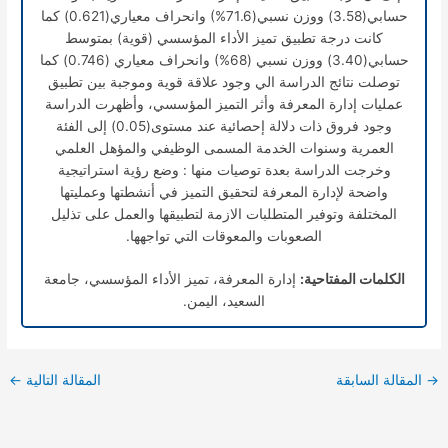
حسابي(3.58) ووزن نسبي(71.6%) وانحراف معياري(0.621) كما
كانت درجة تطبيق تميز الأداء المؤسسي (قوية) بمتوسط
حسابي(3.40) ووزن نسبي (68%) وانحراف معياري (0.746) كما
توصلت نتائج الدراسة الي وجود علاقة قوية وموجبة بين تطبيق
عمليات إدارة المعرفة وأثر التميز المؤسسي، وأظهرت الدراسة
وجود فروق ذات دلالة إحصائية عند مستوى(0.05) إلى الفئة
العمرية وسنوات الخدمة المسمى الوظيفي والمؤهل العلمي
وخرجت الدراسة بعدة توصيات منها : وضع رؤية استراتيجية
واضحة لإدارة المعرفة لتحقيق التميز في أنشطتها وعمليتها
المختلفة وتوفير المتطلبات الازمة لتطبيقها والعمل على تذليل
الصعوبات والمعوقات التي تواجهها.
الكلمات المفتاحية:
إدارة المعرفة، تميز الأداء المؤسسي، جامعة
السعيد، اليمن.
→
المقالة السابقة
المقالة التالية
←