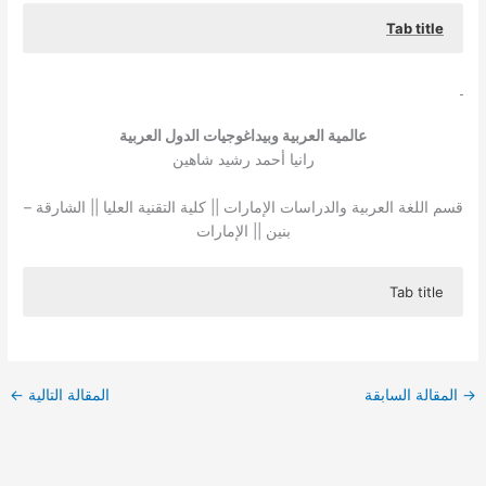
Tab title
The research “The Arab world and its pedagogies” dealt
with two tracks, the first track: Arabic between Semitic
and the components of global languages, and the second
track: pedagogies specific to strengthening the status of
عالمية العربية وبيداغوجيات الدول العربية
the Arabic language, using the descriptive method, and it
رانيا أحمد رشيد شاهين
stemmed from several questions raised by the virtual
reader about the reasons for including the Arabic
قسم اللغة العربية والدراسات الإمارات || كلية التقنية العليا || الشارقة –
language within International and Semitic languages,
بنين || الإمارات
and the relationship between the terms (global-
international- official), and the most important
Tab title
components of the Arabic language that made it among
the international languages. Language and international
تناول بحث “عالمية العربية وبيداغوجيات الدول العربية”(مرسي ،
policies that serve the Arabic language. Keywords:
2020) ([1])” مسارين، المسار الأول: العربية بين الساميّة ومقومات
Semitic- pedagogy- the language of the Qur’an- identity-
اللغات العالميـــــة، أمّا المسار الثاني: البيداغوجيات المعينة على
→
المقالة السابقة
المقالة التالية
←
contemporary.
تعزيز مكانة اللغة العربية، بتقنية المنهج الوصفي، وانطلق من عدة
تساؤلات تثير ذهن القارئ الافتراضي عن أسباب إدراج اللغة العربية
ضمن اللغات العالمية، والساميّة، والعلاقة الرابطة بين المصطلحات
(العالمية –الدَولية – الرسمية)، وأهم مقومات اللغة العربية التي