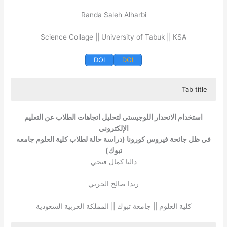
Randa Saleh Alharbi
Science Collage || University of Tabuk || KSA
DOI
DOI
Tab title
The study aimed to use logistic regression to analyze the
factors affecting the satisfaction of the students of the
استخدام الانحدار اللوجيستي لتحليل اتجاهات الطلاب عن التعليم
University of Tabuk with the e- learning system during
الإلكتروني
COVID- 19 from the perspective of the students
في ظل جائحة فيروس كورونا (دراسة حالة لطلاب كلية العلوم جامعه
themselves to reveal the challenges faced by the
تبوك)
students and their satisfaction with the e- learning
داليا كمال فتحي
experience. The study included (321) students at the
Faculty of Science, University of Tabuk. The electronic
رندا صالح الحربي
survey method prepared according to the Likert scale was
used to collect information related to the study variables.
كلية العلوم || جامعة تبوك || المملكة العربية السعودية
The study adopted the descriptive analytical approach, a