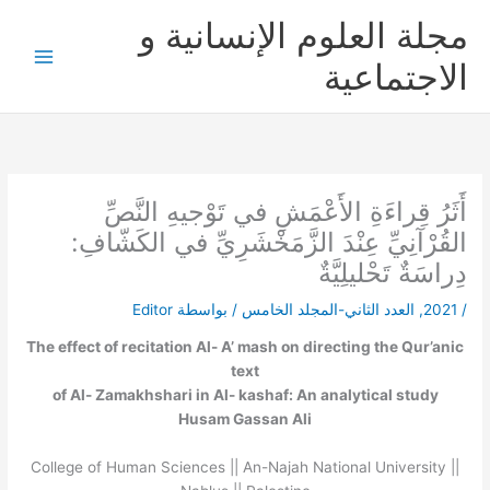
خطي
مجلة العلوم الإنسانية و
لى
لمحتوى
الاجتماعية
أَثَرُ قِراءَةِ الأَعْمَشِ في تَوْجيهِ النَّصِّ
القُرْآنِيِّ عِنْدَ الزَّمَخْشَرِيِّ في الكَشّافِ:
دِراسَةٌ تَحْليلِيَّةٌ
/
2021
,
العدد الثاني-المجلد الخامس
/ بواسطة
Editor
The effect of recitation Al- A’ mash on directing the Qur’anic
text
of Al- Zamakhshari in Al- kashaf: An analytical study
Husam Gassan Ali
College of Human Sciences || An-Najah National University ||