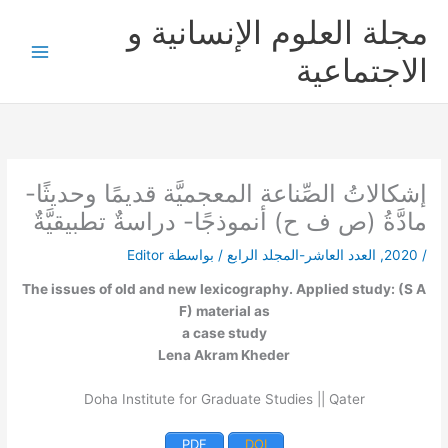
خطي
مجلة العلوم الإنسانية و
لى
لمحتوى
الاجتماعية
إشكالاتُ الصِّناعة المعجميَّة قديمًا وحديثًا-
مادَّةُ (ص ف ح) أنموذجًا- دراسةٌ تطبيقيَّةٌ
/
2020
,
العدد العاشر-المجلد الرابع
/ بواسطة
Editor
The issues of old and new lexicography. Applied study: (S A
F) material as
a case study
Lena Akram Kheder
Doha Institute for Graduate Studies || Qater
PDF
DOI