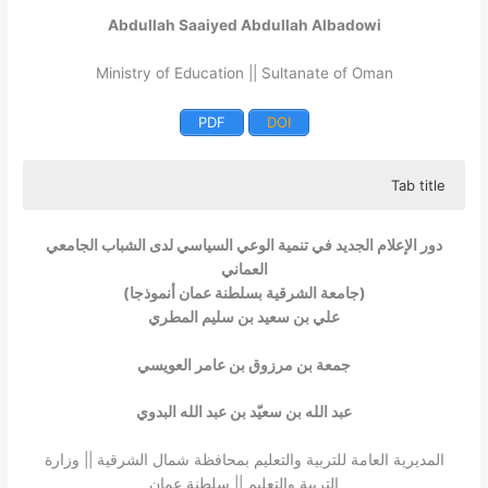
Abdullah Saaiyed Abdullah Albadowi
Ministry of Education || Sultanate of Oman
PDF
DOI
Tab title
The study aims to identify the role of the new media in
developing political awareness among Omani university
دور الإعلام الجديد في تنمية الوعي السياسي لدى الشباب الجامعي
Students. The study sample consisted of (91) students
العماني
from Ash Sharqiyah University in the Sultanate of Oman in
(جامعة الشرقية بسلطنة عمان أنموذجا)
the first semester of the academic year 2018- 2019. This
علي بن سعيد بن سليم المطري
study is part of a descriptive research that relies on the
survey methodology. Mentioning below the most
جمعة بن مرزوق بن عامر العويسي
important results of the study: One of the most sites that
students prefer using is Facebook with (76.92%). The
عبد الله بن سعيّد بن عبد الله البدوي
presence of moderate cognitive, emotional and behavioral
effects achieved by the Omani university students as a
المديرية العامة للتربية والتعليم بمحافظة شمال الشرقية || وزارة
result of their reliance on new media sites to follow up on
التربية والتعليم || سلطنة عمان