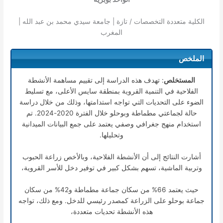
الكلية متعددة التخصصات / تازة | جامعة سيدي محمد بن عبد الله |
المغرب
الملخص
المستخلص
: تهدف هذه الدراسة إلى تقييم مساهمة الأنشطة
الفلاحية في التنمية القروية بمنطقة سايس الأعلى، مع تسليط
الضوء على التحديات التي تواجه استدامتها، وذلك من خلال دراسة
حالة لجماعتي مطماطة وبوحلو خلال الفترة 2020-2024. تم
استخدام منهج جغرافي وصفي يعتمد على جمع البيانات الميدانية
وتحليلها.
أشارت النتائج إلى أن الأنشطة الفلاحية، وبالأخص زراعة الحبوب
وتربية الماشية، تسهم بشكل كبير في توفير دخل للأسر القروية،
حيث يعتمد 66% من سكان جماعة مطماطة و42% من سكان
جماعة بوحلو على الزراعة كمصدر رئيسي للدخل. ومع ذلك، تواجه
هذه الأنشطة تحديات متعددة،