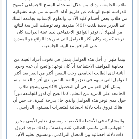
طلاب الجامعة، وذلك من خلال استخدام المسح الاجتماعي كمنهج
للدراسة لجمع البيانات عن طريق أداة الاستبانة من عينة عشوائية
من طلاب بعض أقسام كلية الآداب والعلوم الإنسانية بجامعة الملك
عبد العزيز بجدة بلغت (401) مفردة. وقد توصلت الدراسة لنتائج
من أهمها: أن توفر التوافق الاجتماعي لدى عينة الدراسة كان
بدرجة كبيرة، وكان أكثر العوامل التي تبين هذا الواقع هو المقدرة
على التوافق مع البيئة الجامعية،
بينما ظهر أن أقل هذه العوامل يتمثل في تخوف أفراد العينة من
مجابهة المواقف الاجتماعية أياً كان نوعها؛ وأتضح أن عدم وجود
أنانية لدى الطالب الجامعي وحب النفس أكثر من الغير يعد أكثر
العوامل التي تسهم في تعزيز الثقة بالنفس لدى أفراد العينة، بينما
يتمثل أقل العوامل في أن التحصيل الأكاديمي يشجع طلاب
الجامعة على المزيد من التعلم، كما اتضح أن لدور للجامعة دوراً
حول مدى توفر هذه العوامل والذي جاء بدرجة كبيرة، ف حين أن
هناك فروق ذات دلالة احصائية لمتغيرات المستوى الدراسي،
والمشاركة في الأنشطة اللاصفية، ومستوى تعليم الأبفي محور
“الجوانب التي تكسب الطالب ثقته بنفسه”، وكذلك توجد فروق
ذات دلالة احصائية بين المعدل التراكمي، ومستوى تعليم الأم،