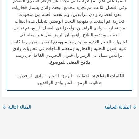
الضوء على أهم المؤشرات التي نتجت عن الإطار النظري المقدم
وفي الفصل الثالث، تم تحديد مجتمع البحث والذي يشمل فخاريات
تعود لحضارة وادي الرافدين، وتم تحديد العينة من منحوتات
فخارية. تم استخدام منهجية البحث الوصفي لتحليل هذه العينات
من فخاريات وادي الرافدين، وأخيرًا في الفصل الرابع، تم تحليل
العينات وتقديم النتائج واهمها ان الرمز ينقل عبر تمثله في
فخاريات العصر القديم تقاليد ومعالم ووضع العصر القديم وما كانت
عليه الفنون النحتية والفخارية ومعظم النتاجات في فخاريات وادي
الرافدين تميل الى الرمز والاختزال التجريدي الفاعل في رسم
ملامح المعنى للموضوع.
الكلمات المفتاحية
: الجمالية – الرمز- الفخار – وادي الرافدين –
جماليات الرمز – فخار وادي الرافدين.
→
المقالة السابقة
المقالة التالية
←