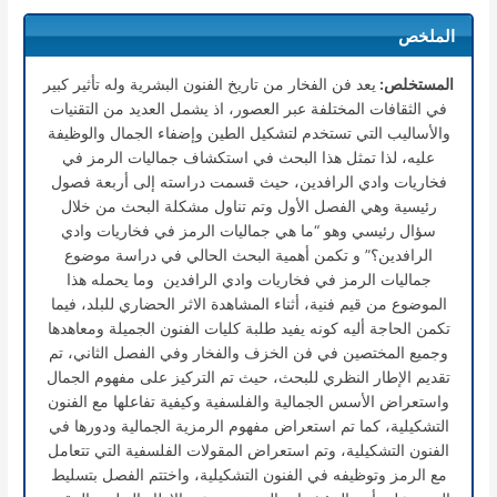
الملخص
المستخلص:
يعد فن الفخار من تاريخ الفنون البشرية وله تأثير كبير
في الثقافات المختلفة عبر العصور، اذ يشمل العديد من التقنيات
والأساليب التي تستخدم لتشكيل الطين وإضفاء الجمال والوظيفة
عليه، لذا تمثل هذا البحث في استكشاف جماليات الرمز في
فخاريات وادي الرافدين، حيث قسمت دراسته إلى أربعة فصول
رئيسية وهي الفصل الأول وتم تناول مشكلة البحث من خلال
سؤال رئيسي وهو “ما هي جماليات الرمز في فخاريات وادي
الرافدين؟” و تكمن أهمية البحث الحالي في دراسة موضوع
جماليات الرمز في فخاريات وادي الرافدين وما يحمله هذا
الموضوع من قيم فنية، أثناء المشاهدة الاثر الحضاري للبلد، فيما
تكمن الحاجة أليه كونه يفيد طلبة كليات الفنون الجميلة ومعاهدها
وجميع المختصين في فن الخزف والفخار وفي الفصل الثاني، تم
تقديم الإطار النظري للبحث، حيث تم التركيز على مفهوم الجمال
واستعراض الأسس الجمالية والفلسفية وكيفية تفاعلها مع الفنون
التشكيلية، كما تم استعراض مفهوم الرمزية الجمالية ودورها في
الفنون التشكيلية، وتم استعراض المقولات الفلسفية التي تتعامل
مع الرمز وتوظيفه في الفنون التشكيلية، واختتم الفصل بتسليط