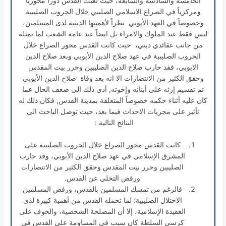
الخامسة والسادسة والسابعة، حيث لعبت القدس دوراً محورياً
ومركزياً في الصراع الاسلامي الصليبي خلال الحروب الصليبية
وخصوصاً في العهد الأيوبي نظراً لأهميتها الدينية لدى المسلمين،
ليس فقط عند الملوك والامراء بل ايضاً عند عامة الشعب لما تمثله
من جانب عقائدي ديني، حيث كانت القدس محور الصراع خلال
الحروب الصليبية في عهد صلاح الدين الأيوبي وبعد صلاح الدين
الايوبي، فقد حارب صلاح الدين الصليبين وحرر بيت المقدس
وحقق الكثير من الانتصارات الا انه بعد وفاة صلاح الدين الأيوبي
تم تقسيم إرثه على أبنائه وإخوته, أدى ذلك الى ضعف الحال عما
كان عليه أثناء حكمه خصوصاً المتعلقة بمدينة القدس, فكان ذلك له
تأثير على مجريات الاحداث فيما بعد، حيث توصل الباحث الى
النتائج التالية :
كانت القدس محور الصراع خلال الحروب الصليبية على
المشرق الإسلامي في عهد صلاح الدين الأيوبي، وقد حارب
الصليبين وحرر بيت المقدس وحقق الكثير من الانتصارات
ورفض التخلي عن القدس.
فالرغم من تمسك المسلمين بالقدس، ورفض المسلمين
الاحتلال الصليبية؛ لما تحمله القدس من أهمية كبيرة لدى
العقيدة الإسلامية، إلا أن المصلحة الشخصية، والخوف على
كرسي السلطة كان سبب في المساومة على القدس في