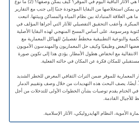
مشكلة الدراسة في الإجابة عن الأسئلة التالية: (1) ما هي الآثار الباقية اليوم في الموقر؟ كيف يمكن وصفها؟ (2) ما نوع
 يمكن استخلاصها من البقايا الموجودة جنبًا إلى جنب مع التقارير
سابقة؟ (3) ما هو نظام تجميع المياه ونقلها؟ (4) ما هي العلاقة المتبادلة بين نظام المياه والمساكن وبيئتها. اتبعت
المبكرة. وأعقب التحقيق التفصيلي للآثار التي أجراها المؤلف في
جمتها إلى وثائق مكتوبة ومرسومة. على أساس المسح المنهجي لهذه البقايا الأصلية
كمية والنوعية التطبيقية مخططً تفصيليً للهياكل المعمارية مع
 ببعضها البعض وظيفيًا وكيف حل المعماريون والمهندسون الأمويون
الانتقالية مع انخفاض هطول الأمطار. يؤدي هذا إلى تكوين صورة
مستقبلي للمكان فكرة عن المكان في حالته الفعلية.
ر المعمارية للموقر ضمن التراث الثقافي المعرض للخطر الشديد
اً. أيضًا، يصف البحث هذه التهديدات من خلال وصف وتقييم الدمار
 في الختام يقدم توصيات بشأن الخطوات الأولى للتدخلات من أجل
 للأجيال القادمة.
رة الأموية، النظام الهايدروليكي، الآثار الإسلامية.