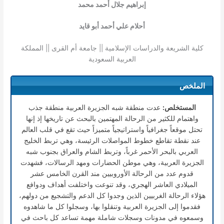
إبراهيم جلال أحمد محمد
أحلام علي أحمد أبو قايد
كلية الشريعة والدراسات الإسلامية || جامعة أم القرى || المملكة
العربية السعودية
الملخص
المستخلص:
عدت منطقة شبه الجزيرة العربية منطقة جذب
واهتمام للكثير من الرحالة المهتمين بالبحث عن تاريخها إذ إنها
تحتل موقعاً جغرافياً واستراتيجياً متميزاً حيث تقع في قلب العالم
عند نقطة تقاطع خطوط المواصلات الرئيسة، وهي تربط الخليج
العربي بالبحر الأحمر غرباً، وتربط الشام والعراق بجنوب شبه
الجزيرة العربية، وهي موطن الحضارات ومهد الرسالات، فشهدت
قدوم عدد من الرحالة الأوروبيين مند القرن الخامس عشر
الميلادي العاشر الهجري، وقد تنوعت واختلفت أهداف ودوافع
هؤلاء الرحالة الغربيين الذين وجدوا كل الدعم والتشجيع من دولهم،
فقدموا إلى الجزيرة العربية وتنقلوا بها، وسجلوا كل ما شاهدوه
وسمعوه في مدونات وسجلات شاملة مهمة تساعد كل باحث في