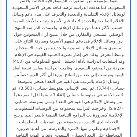
ضوء مجموعة من المتغيرات الديموغرافية الخاصة بالأسر
السعودية. كما هدفت الدراسة لرصد كثافة تعرض الأسر السعودية
لوسائل الإعلام التقليدية والجديدة والتعرف على مدى دعم وسائل
الإعلام التقليدية والجديدة لأبعاد قيم الأسرة وترتيب الأبعاد القيمية
حسب الأكثر دعماً من وسائل الإعلام. واعتمدت الدراسة المنهج
الوصفي المسحي والمقارن من خلال مسح آراء المبحوثين حول
دور وسائل الإعلام في دعم قيمهم الأسرية ومقارنة النتائج على
مستوى وسائل الإعلام التقليدية والجديدة من حيث الاستخدام
ونمط التعرض وذلك في إطار نظرية الحتمية القيمية في الإعلام.
وقد استعانت الدراسة بأداة الاستبيان لجمع المعلومات من (400)
مفردة من المجتمع السعودي. وقامت الدراسة بقياس تسعة أبعاد
قيمية وتوصلت إلى عدد من النتائج أبرزها أن أكثر القيم دعماً من
وسائل الإعلام بالترتيب هي القيم في البعد الصحي بمتوسط
حسابي (3.744)، ثم البعد الإنساني بمتوسط حسابي (3.563)، ثم
البعد الاجتماعي بمتوسط حسابي (3.441)، بينما أقل القيم دعماً
من وسائل الإعلام هي القيم في البعد الزمني بمتوسط حسابي
(2.927). وخرجت الدراسة بمجموعة من التوصيات للمنظومات
الإعلامية كضرورة بث البرامج الثقافية القيمية بالقدر الذي يرسخ
الحصانة لدى الأسرة، ومجموعة من التوصيات للمنظومات
الاجتماعية وعلى رأسها الأسرة والمدرسة، من أهمها ضرورة
المحافظة على البعد الحضاري السعودي وتعزيز الهوية الثقافية