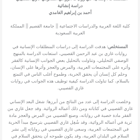
دراسة إنشائية
أحمد بن إبراهيم الغامدي
كلية اللغة العربية والدراسات الاجتماعية || جامعة القصيم || المملكة
العربية السعودية
المستخلص:
هدفت الدراسة إلى دراسات المنطلقات الإنسانية في
روايات غازي بن عبد الرحمن القصيبي، استعانت الدراسة بالمنهج
الوصفي التحليلي، وتناولت بالتحليل بعض الجوانب الإنسانية كالفقر
وأثره على المجتمعات العربية، والمرض والعجز وأثرها على الإنسان،
وحلم كل إنسان أن يحقق الحرية، وطموح أغلب الناس في التمتع
بالسلام، كما تناولت الدراسة كيفية توظيف هذه الجوانب في روايات
غازي القصيبي.
وخلصت الدراسة إلى عدد من النتائج من أبرزها: شغل البعد الإنساني
غازي القصيبي في كتاباته ومن ذلك أعماله الروائية. وقد جعل غازي من
الفقر مادة خصبة في رواياته، وصنع القصيبي من المرض والعجز مادة
ثرية في أعماله الروائية، وقد شُغِل غازي القصيبي بترسيخ مبدأ الحرية
في المجتمعات العربية، وسعى غازي القصيبي في رواياته إلى نشر
السلام في البلدان العربية، وقد يكون طموحه أن يتحقق السلام في