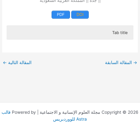
|| جدة || المملكة العربية السعودية
PDF
DOI
Tab title
هدفت الدراسة إلى التعرف على دور شبكات التواصل الاجتماعي في
دعم أنشطة العلاقات العامة في المنظمات السعودية العامة، ومن
أجل تحقيق هذه الأهداف اعتمدت الدراسة على المنهج الوصفي
→
المقالة السابقة
المقالة التالية
←
واستخدمت أداة الاستبيان لجمع البيانات، حيث تم تطبيق الدراسة في
مدينة مكة المكرمة على عينة من إدارات العلاقات العامة في
المنظمات العامة، بلغ عددها (12) منظمة بعدد (85) موظف علاقات
عامة، تم اختيارهم بطريقة عشوائية بسيطة. وقد توصلت الدراسة
إلى مجموعة من النتائج أهمها: أبرز شبكات التواصل الاجتماعي
المستخدمة هي: (تويتر – فيس بوك – يوتيوب) – من أهم أنشطة
استخدام شبكات التواصل الاجتماعي: التغطيات الإعلامية لمناسبات
المنظمة – المشاركة في الأنشطة الثقافية والاجتماعية العامة مثل:
Copyright © 2026 مجلة العلوم الإنسانية و الاجتماعية | Powered by
قالب
اليوم الوطني – الأعياد – اليوم العالمي (للمرأة – للصحة – للمرور…)
Astra للووردبريس
– إحاطة الجمهور بخدمات المنظمة وكيفية الانتفاع بها – غالبية
العاملين في إدارة العلاقات العامة للمنظمات العامة من الذكور-.
وفي ضوء النتائج تم تقديم جملة من التوصيات والمقترحات للارتقاء