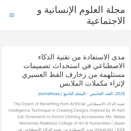
خطي
مجلة العلوم الإنسانية و
لى
لمحتوى
الاجتماعية
مدى الاستفادة من تقنية الذكاء
مدى
الاستفادة
الاصطناعي في استحداث تصميمات
من
مستلهمة من زخارف القط العسيري
تقنية
الذكاء
لإثراء مكملات الملابس
الاصطناعي
2025
,
العدد الخامس - المجلد التاسع
/
في
استحداث
تقنية الذكاء الاصطناعي The Extent of Benefiting from Artificial
تصميمات
Intelligence Technique in Creating Designs Inspired by Al-Asiri
مستلهمة
Cat Ornaments to Enrich Clothing Accessories Ms. Walaa
من
Mohamed Abdelaziz College of Art & Humanities | Jazan
زخارف
University | KSA مدى الاستفادة من تقنية الذكاء الاصطناعي في