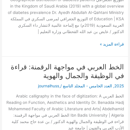
السعودية
in the Kingdom of Saudi Arabia (2019) with a global overview
(2019م)
of diabetes prevalence Dr. Ayedh Abdullah Al-Qahtani Ministry
مع
of Education | KSA التوزيع الجغرافي لمرضى السكري في المملكة
إلماحة
العربية السعودية (2019م) مع إلماحة عالمية لانتشار داء السكري
عالمية
الدكتور / عايض بن عبد الله القحطاني وزارة التعليم |
لانتشار
داء
قراءة المزيد »
السكري
الخط العربي في مواجهة الرقمنة: قراءة
الخط
العربي
في الوظيفة والجمال والهوية
في
مواجهة
2025
,
العدد الخامس - المجلد التاسع
/
الرقمنة:
الخط العربي Arabic calligraphy in the face of digitization: A
قراءة
Reading on Function, Aesthetics and Identity Dr. Benadda Hadj
في
Mohammed Faculty of Arabic Literature and Arts| Abdelhamid
الوظيفة
Ibn Badis University | Algeria الخط العربي في مواجهة الرقمنة:
والجمال
قراءة في الوظيفة والجمال والهوية الدكتور / بن عدة حاج محمد كلية
والهوية
الأدب العربي والفنون | جامعة عبد