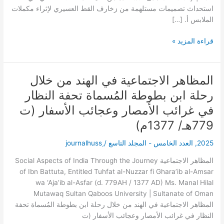
القط
استحداث تصميمات مستلهمة من زخارف القط العسيري لإثراء مكملات
العسيري
الملابس أ. […]
لإثراء
مكملات
قراءة المزيد »
الملابس
المظاهر الاجتماعية في الهند من خلال
المظاهر
الاجتماعية
رحلة ابن بطوطة المُسماة تحفة النظار
في
في غرائب الأمصار وعجائب الأسفار (ت
الهند
من
779هـ/ 1377م)
خلال
2025
,
العدد الخامس - المجلد التاسع
/
رحلة
ابن
المظاهر الاجتماعية Social Aspects of India Through the Journey
بطوطة
of Ibn Battuta, Entitled Tuhfat al-Nuzzar fi Ghara’ib al-Amsar
المُسماة
wa ‘Aja’ib al-Asfar (d. 779AH / 1377 AD) Ms. Manal Hilal
تحفة
Mutawaq Sultan Qaboos University | Sultanate of Oman
النظار
المظاهر الاجتماعية في الهند من خلال رحلة ابن بطوطة المُسماة تحفة
في
النظار في غرائب الأمصار وعجائب الأسفار (ت
غرائب