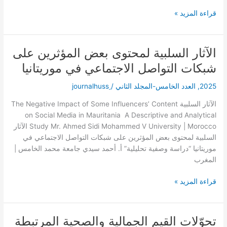
الأمصار
قراءة المزيد »
وعجائب
الأسفار
(ت
الآثار السلبية لمحتوى بعض المؤثرين على
الآثار
779هـ/
السلبية
1377م)
شبكات التواصل الاجتماعي في موريتانيا
لمحتوى
بعض
2025
,
العدد الخامس-المجلد الثاني
/
المؤثرين
الآثار السلبية ‎The Negative Impact of Some Influencers’ Content
على
on Social Media in Mauritania A Descriptive and Analytical
شبكات
Study Mr. Ahmed Sidi Mohammed V University | Morocco الآثار
التواصل
السلبية لمحتوى بعض المؤثرين على شبكات التواصل الاجتماعي في
الاجتماعي
موريتانيا “دراسة وصفية تحليلية” أ. أحمد سيدي جامعة محمد الخامس |
في
المغرب
موريتانيا
قراءة المزيد »
تحوّلات القيم الجمالية والصحية المرتبطة
تحوّلات