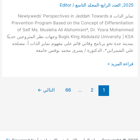
بمدينة
2025
,
العدد الرابع-المجلد التاسع
/
Editor
جدة
نحو
تمايز الذات Newlyweds’ Perspectives in Jeddah Towards a
برنامج
Prevention Program Based on the Concept of Differentiation
وقائي
of Self Ms. Musleha Ali Alshomrani*, Dr. Yosra Mohammed
قائم
Bugis King Abdulaziz University | KSA وجهات نظر المتزوجين حديثًا
على
بمدينة جدة نحو برنامج وقائي قائم على مفهوم تمايز الذات أ. مصلحه
مفهوم
علي الشمراني*، الدكتورة / يسرى محمد بوقس جامعة
تمايز
الذات
قراءة المزيد »
1
2
…
66
التالي
←