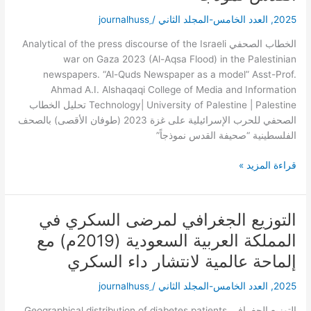
على
2025
,
العدد الخامس-المجلد الثاني
/
غزة
2023
الخطاب الصحفي Analytical of the press discourse of the Israeli
(طوفان
war on Gaza 2023 (Al-Aqsa Flood) in the Palestinian
الأقصى)
newspapers. “Al-Quds Newspaper as a model” Asst-Prof.
بالصحف
Ahmad A.I. Alshaqaqi College of Media and Information
الفلسطينية
Technology| University of Palestine | Palestine تحليل الخطاب
“صحيفة
الصحفي للحرب الإسرائيلية على غزة 2023 (طوفان الأقصى) بالصحف
القدس
الفلسطينية “صحيفة القدس نموذجاً”
نموذجاً”
قراءة المزيد »
التوزيع الجغرافي لمرضى السكري في
التوزيع
الجغرافي
المملكة العربية السعودية (2019م) مع
لمرضى
إلماحة عالمية لانتشار داء السكري
السكري
في
2025
,
العدد الخامس-المجلد الثاني
/
المملكة
العربية
التوزيع الجغرافي Geographical distribution of diabetes patients