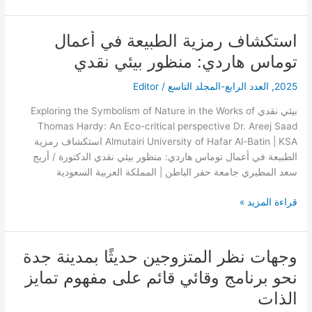
استكشاف رمزية الطبيعة في أعمال
استكشاف
رمزية
توماس هاردي: منظور بيئي نقدي
الطبيعة
في
2025
,
العدد الرابع-المجلد التاسع
/
Editor
أعمال
بيئي نقدي Exploring the Symbolism of Nature in the Works of
توماس
Thomas Hardy: An Eco-critical perspective Dr. Areej Saad
هاردي:
Almutairi University of Hafar Al-Batin | KSA استكشاف رمزية
منظور
الطبيعة في أعمال توماس هاردي: منظور بيئي نقدي الدكتورة / أريج
بيئي
سعد المطيري جامعة حفر الباطن | المملكة العربية السعودية
نقدي
قراءة المزيد »
وجهات نظر المتزوجين حديثًا بمدينة جدة
وجهات
نظر
نحو برنامج وقائي قائم على مفهوم تمايز
المتزوجين
الذات
حديثًا